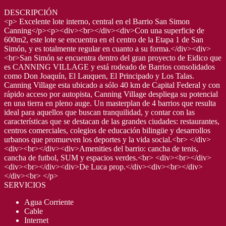
DESCRIPCIÓN
<p> Excelente lote interno, central en el Barrio San Simon
Canning</p><p><div><br></div><div>Con una superficie de
600m2, este lote se encuentra en el centro de la Etapa 1 de San
Simón, y es totalmente regular en cuanto a su forma.</div><div>
<br>San Simón se encuentra dentro del gran proyecto de Eidico que
es CANNING VILLAGE y está rodeado de Barrios consolidados
como Don Joaquín, El Lauquen, El Principado y Los Talas.
Canning Village esta ubicado a sólo 40 km de Capital Federal y con
rápido acceso por autopista, Canning Village despliega su potencial
en una tierra en pleno auge. Un masterplan de 4 barrios que resulta
ideal para aquellos que buscan tranquilidad, y contar con las
características que se destacan de las grandes ciudades: restaurantes,
centros comerciales, colegios de educación bilingüe y desarrollos
urbanos que promueven los deportes y la vida social.<br> </div>
<div><br></div><div>Amenities del barrio: cancha de tenis,
cancha de futbol, SUM y espacios verdes.<br> <div><br></div>
<div><br></div><div>De Luca prop.</div><div><br></div>
</div><br> </p>
SERVICIOS
Agua Corriente
Cable
Internet