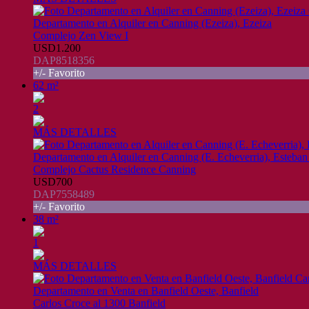
Departamento en Alquiler en Canning (Ezeiza), Ezeiza
Complejo Zen View I
USD1.200
DAP8518356
+/- Favorito
62 m²
2
MÁS DETALLES
Departamento en Alquiler en Canning (E. Echeverria), Esteban
Complejo Cactus Residence Canning
USD700
DAP7558489
+/- Favorito
38 m²
1
MÁS DETALLES
Departamento en Venta en Banfield Oeste, Banfield
Carlos Croce al 1300 Banfield