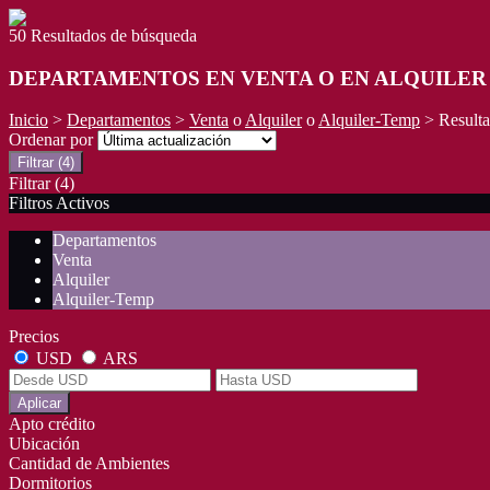
50 Resultados de búsqueda
DEPARTAMENTOS EN VENTA O EN ALQUILER
Inicio
>
Departamentos
>
Venta
o
Alquiler
o
Alquiler-Temp
> Result
Ordenar por
Filtrar
(4)
Filtrar
(4)
Filtros Activos
Departamentos
Venta
Alquiler
Alquiler-Temp
Precios
USD
ARS
Aplicar
Apto crédito
Ubicación
Cantidad de Ambientes
Dormitorios