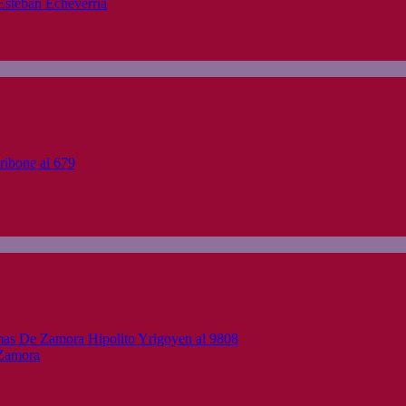
Esteban Echeverria
 Zamora