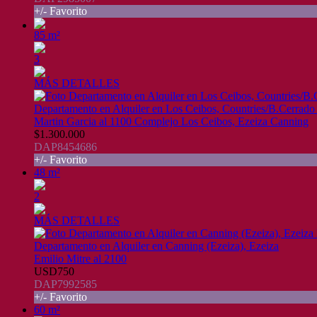
+/- Favorito
85 m²
3
MÁS DETALLES
Departamento en Alquiler en Los Ceibos, Countries/B.Cerrado 
Martin Garcia al 1100 Complejo Los Ceibos, Ezeiza Canning
$1.300.000
DAP8454686
+/- Favorito
48 m²
2
MÁS DETALLES
Departamento en Alquiler en Canning (Ezeiza), Ezeiza
Emilio Mitre al 2100
USD750
DAP7992585
+/- Favorito
60 m²