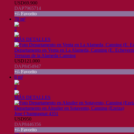
USD69.900
DAP7965714
+/- Favorito
70 m²
2
MÁS DETALLES
Departamento en Venta en La Alameda, Canning (E. Echeverri
Terrazas de la Alameda Canning
USD121.000
DAP8454947
+/- Favorito
0 m²
2
MÁS DETALLES
Departamento en Alquiler en Sotavento, Canning (Ezeiza)
Jose Champagnat 4351
USD950
DAP8446356
+/- Favorito