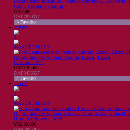
Departamento en Alquiler / Venta en Canning (E. Echeverria), 
Cactus Residence Canning
USD680
DAP7830017
+/- Favorito
100 m²
3
MÁS DETALLES
Departamento en Venta en Canning (Ezeiza), Ezeiza
Giribone al 679
USD120.000
DAP8436927
+/- Favorito
125 m²
3
MÁS DETALLES
Departamento en Venta en Lomas de Zamora Este, Lomas De
Hipolito Yrigoyen al 9808
USD89.000
DAP2985007