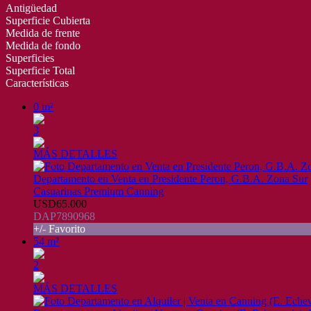
Antigüedad
Superficie Cubierta
Medida de frente
Medida de fondo
Superficies
Superficie Total
Características
0 m²
3
MÁS DETALLES
Departamento en Venta en Presidente Peron, G.B.A. Zona Sur
Casuarinas Premium Canning
USD65.000
DAP7890968
+/- Favorito
54 m²
2
MÁS DETALLES