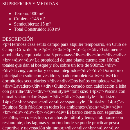
SUPERFICIES Y MEDIDAS
Terreno: 900 m²
Cubierta: 145 m²
Semicubierta: 15 m²
Total Construido: 160 m²
DESCRIPCIÓN
<p>Hermosa casa estilo campo para alquiler temporario, en Club de
Campo Cruz del Sur</p><p><br></p><p></p><div>Totalmente
amoblada y equipada para 5 personas</div><div><br></div><div>
<br></div><div>La propiedad de una planta cuenta con 160m2
totales que dan al bosque y río, sobre un lote de 900m2.</div>
<div>Living comedor y cocina integrados</div><div>Dormitorio
principal en suite con vestidor y baño completo</div><div>Dos
dormitorios secundarios </div><div>Dos baños completos </div>
<div>Lavadero</div><div>Quincho cerrado con calefacción a leña
con parrilla</div><div><span style="font-size: 14px;">Piscina con
climatización solar</span></div><div><span style="font-size:
14px;"><br></span></div><div><span style="font-size: 14px;">-
Equipos Split frí/calor en todos los ambientes</span></div><div>
<br></div><div><br></div><div>El barrio cuenta con seguridad
las 24hs, cerco eléctrico, canchas de fútbol y tenis, club house con
restaurante, dos lagunas y un río donde se puede practicar pesca
deportiva y navegación sin motor.</div><div><br></div><div>