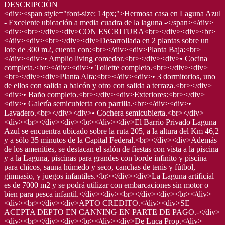
DESCRIPCIÓN
<div><span style="font-size: 14px;">Hermosa casa en Laguna Azul
- Excelente ubicación a media cuadra de la laguna -</span></div>
<div><br></div><div>CON ESCRITURA<br></div><div><br>
</div><div><br></div><div>Desarrollada en 2 plantas sobre un
lote de 300 m2, cuenta con:<br></div><div>Planta Baja:<br>
</div><div>• Amplio living comedor.<br></div><div>• Cocina
completa.<br></div><div>• Toilette completo.<br></div><div>
<br></div><div>Planta Alta:<br></div><div>• 3 dormitorios, uno
de ellos con salida a balcón y otro con salida a terraza.<br></div>
<div>• Baño completo.<br></div><div>Exteriores:<br></div>
<div>• Galería semicubierta con parrilla.<br></div><div>•
Lavadero.<br></div><div>• Cochera semicubierta.<br></div>
<div><br></div><div><br></div><div>El Barrio Privado Laguna
Azul se encuentra ubicado sobre la ruta 205, a la altura del Km 46,2
y a sólo 35 minutos de la Capital Federal.<br></div><div>Además
de los amenities, se destacan el salón de fiestas con vista a la piscina
y a la Laguna, piscinas para grandes con borde infinito y piscina
para chicos, sauna húmedo y seco, canchas de tenis y fútbol,
gimnasio, y juegos infantiles.<br></div><div>La Laguna artificial
es de 7000 m2 y se podrá utilizar con embarcaciones sin motor o
bien para pesca infantil.</div><div><br></div><div><br></div>
<div><br></div><div>APTO CREDITO.</div><div>SE
ACEPTA DEPTO EN CANNING EN PARTE DE PAGO.-</div>
<div><br></div><div><br></div><div>De Luca Prop.</div>