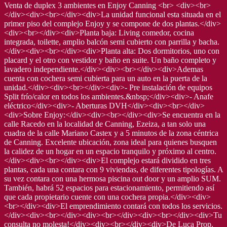
Venta de duplex 3 ambientes en Enjoy Canning <br> <div><br>
</div><div><br></div><div>La unidad funcional esta situada en el
primer piso del complejo Enjoy y se compone de dos plantas.</div>
<div><br></div><div>Planta baja: Living comedor, cocina
integrada, toilette, amplio balcón semi cubierto con parrilla y bacha.
</div><div><br></div><div>Planta alta: Dos dormitorios, uno con
placard y el otro con vestidor y baño en suite. Un baño completo y
lavadero independiente.</div><div><br></div><div>Ademas
cuenta con cochera semi cubierta para un auto en la puerta de la
unidad.</div><div><br></div><div>- Pre instalación de equipos
Split frío/calor en todos los ambientes.&nbsp;</div><div>- Anafe
eléctrico</div><div>- Aberturas DVH</div><div><br></div>
<div>Sobre Enjoy:</div><div><br></div><div>Se encuentra en la
calle Racedo en la localidad de Canning, Ezeiza, a tan solo una
cuadra de la calle Mariano Castex y a 5 minutos de la zona céntrica
de Canning. Excelente ubicación, zona ideal para quienes busquen
la calidez de un hogar en un espacio tranquilo y próximo al centro.
</div><div><br></div><div>El complejo estará dividido en tres
plantas, cada una contara con 9 viviendas, de diferentes tipologías. A
su vez contara con una hermosa piscina out door y un amplio SUM.
También, habrá 52 espacios para estacionamiento, permitiendo así
que cada propietario cuente con una cochera propia.</div><div>
<br></div><div>El emprendimiento contará con todos los servicios.
</div><div><br></div><div><br></div><div><br></div><div>Tu
consulta no molesta!</div><div><br></div><div>De Luca Prop.