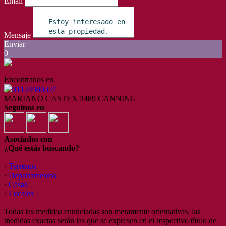
Email
Mensaje
Enviar
0
Encontranos en
01124980327
MARIANO CASTEX 3489 CANNING
Seguinos en
Asociados con
¿Qué estás buscando?
·
Terrenos
·
Departamentos
·
Casas
·
Locales
Todas las medidas enunciadas son meramente orientativas, las
medidas exactas serán las que se expresen en el respectivo título de