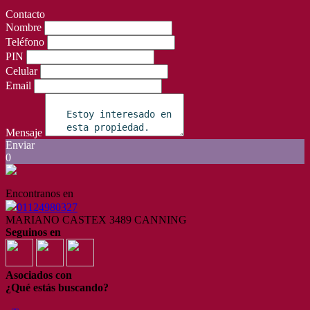
Contacto
Nombre
Teléfono
PIN
Celular
Email
Mensaje
Enviar
0
Encontranos en
01124980327
MARIANO CASTEX 3489 CANNING
Seguinos en
Asociados con
¿Qué estás buscando?