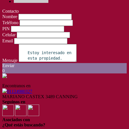
Contacto
Nombre
Teléfono
PIN
Celular
Email
Mensaje
Enviar
0
Encontranos en
01124980327
MARIANO CASTEX 3489 CANNING
Seguinos en
Asociados con
¿Qué estás buscando?