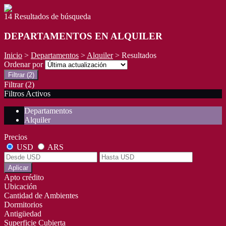
14 Resultados de búsqueda
DEPARTAMENTOS EN ALQUILER
Inicio
>
Departamentos
>
Alquiler
> Resultados
Ordenar por
Filtrar
(2)
Filtrar
(2)
Filtros Activos
Departamentos
Alquiler
Precios
USD
ARS
Aplicar
Apto crédito
Ubicación
Cantidad de Ambientes
Dormitorios
Antigüedad
Superficie Cubierta