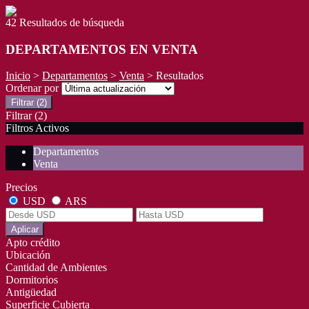
42 Resultados de búsqueda
DEPARTAMENTOS EN VENTA
Inicio
>
Departamentos
>
Venta
> Resultados
Ordenar por
Filtrar
(2)
Filtrar
(2)
Filtros Activos
Departamentos
Venta
Precios
USD
ARS
Aplicar
Apto crédito
Ubicación
Cantidad de Ambientes
Dormitorios
Antigüedad
Superficie Cubierta